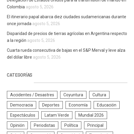
Delegación de Estados Unidos para la transmisión de mando en
Colombia
agosto 5, 2026
El itinerario papal abarca diez ciudades sudamericanas durante
once jornada
agosto 5, 2026
Disparidad de precios de tierras agrícolas en Argentina respecto
a la región
agosto 5, 2026
Cuarta rueda consecutiva de bajas en el S&P Merval y leve alza
del dólar libre
agosto 5, 2026
CATEGORÍAS
Accidentes / Desastres
Coyuntura
Cultura
Democracia
Deportes
Economía
Educación
Espectáculos
Latam Verde
Mundial 2026
Opinión
Periodistas
Política
Principal