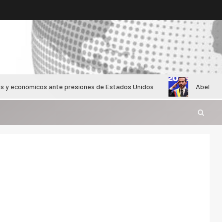
ómicos ante presiones de Estados Unidos
Abelardo de la Esp