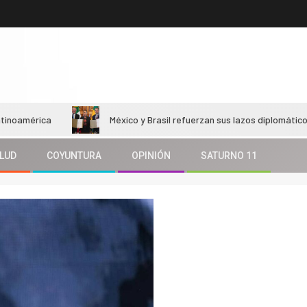
ica
México y Brasil refuerzan sus lazos diplomáticos y econ
LUD
COYUNTURA
OPINIÓN
SATURNO 11