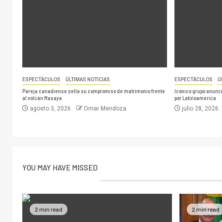
ESPECTÁCULOS
ÚLTIMAS NOTICIAS
ESPECTÁCULOS
Ú
Pareja canadiense sella su compromiso de matrimonio frente
Icónico grupo anuncia
al volcán Masaya
por Latinoamérica
agosto 3, 2026
Omar Mendoza
julio 28, 2026
YOU MAY HAVE MISSED
2 min read
2 min read