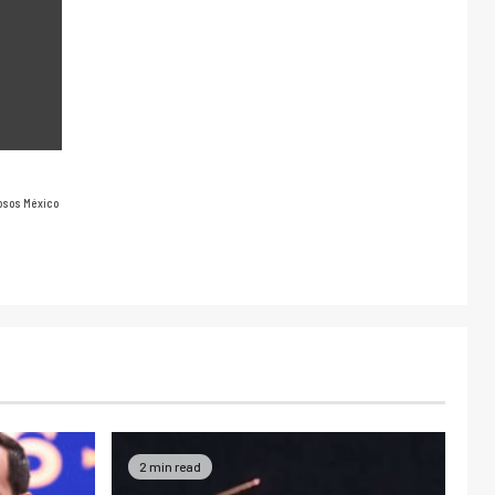
osos México
2 min read