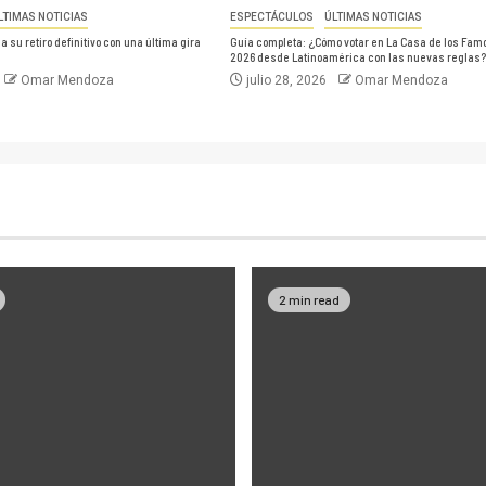
LTIMAS NOTICIAS
ESPECTÁCULOS
ÚLTIMAS NOTICIAS
 su retiro definitivo con una última gira
Guía completa: ¿Cómo votar en La Casa de los Fam
2026 desde Latinoamérica con las nuevas reglas?
Omar Mendoza
julio 28, 2026
Omar Mendoza
2 min read