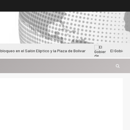
l Salón Elíptico y la Plaza de Bolívar
El Gobierno de Gustav