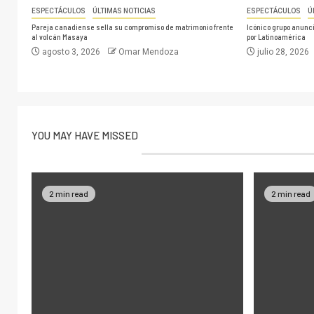
ESPECTÁCULOS
ÚLTIMAS NOTICIAS
ESPECTÁCULOS
Ú
Pareja canadiense sella su compromiso de matrimonio frente
Icónico grupo anuncia
al volcán Masaya
por Latinoamérica
agosto 3, 2026
Omar Mendoza
julio 28, 2026
YOU MAY HAVE MISSED
2 min read
2 min read