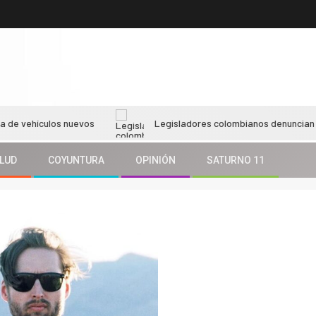
ulos nuevos
Legisladores colombianos denuncian bloqueo en e
LUD
COYUNTURA
OPINIÓN
SATURNO 11