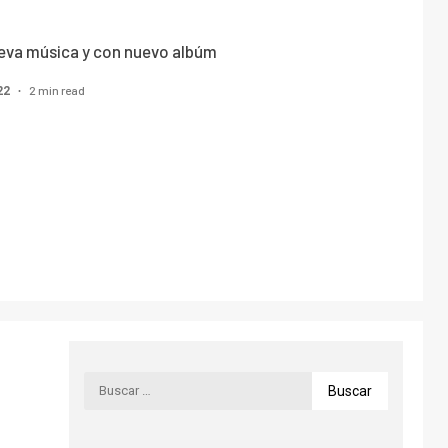
nueva música y con nuevo albúm
2 min read
022