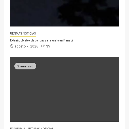
ÚLTIMAS NOTICIAS
Extraño objeto volador causa revuelo en Manabí
agosto 7, 2026
NV
2 min read
ECONOMÍA
ÚLTIMAS NOTICIAS