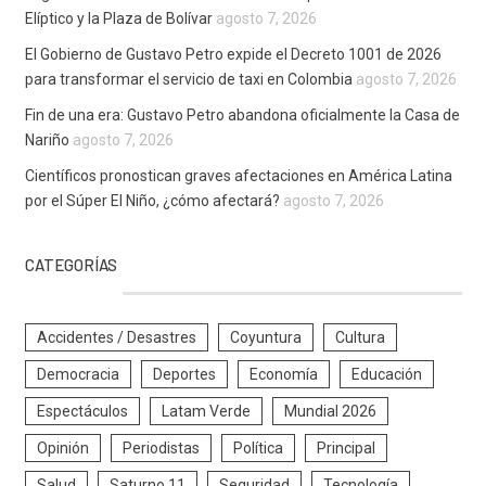
Elíptico y la Plaza de Bolívar
agosto 7, 2026
El Gobierno de Gustavo Petro expide el Decreto 1001 de 2026
para transformar el servicio de taxi en Colombia
agosto 7, 2026
Fin de una era: Gustavo Petro abandona oficialmente la Casa de
Nariño
agosto 7, 2026
Científicos pronostican graves afectaciones en América Latina
por el Súper El Niño, ¿cómo afectará?
agosto 7, 2026
CATEGORÍAS
Accidentes / Desastres
Coyuntura
Cultura
Democracia
Deportes
Economía
Educación
Espectáculos
Latam Verde
Mundial 2026
Opinión
Periodistas
Política
Principal
Salud
Saturno 11
Seguridad
Tecnología