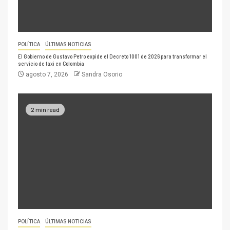
POLÍTICA
ÚLTIMAS NOTICIAS
El Gobierno de Gustavo Petro expide el Decreto 1001 de 2026 para transformar el
servicio de taxi en Colombia
agosto 7, 2026
Sandra Osorio
2 min read
POLÍTICA
ÚLTIMAS NOTICIAS