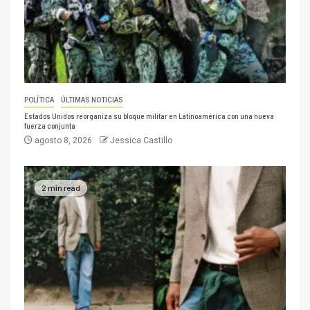
POLÍTICA
ÚLTIMAS NOTICIAS
Estados Unidos reorganiza su bloque militar en Latinoamérica con una nueva
fuerza conjunta
agosto 8, 2026
Jessica Castillo
2 min read