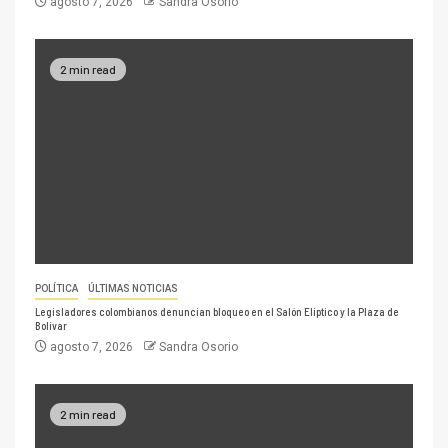
agosto 7, 2026
Sandra Osorio
2 min read
POLÍTICA
ÚLTIMAS NOTICIAS
Legisladores colombianos denuncian bloqueo en el Salón Elíptico y la Plaza de
Bolívar
agosto 7, 2026
Sandra Osorio
2 min read