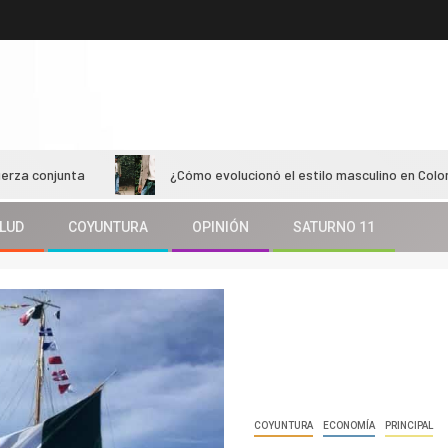
ta
¿Cómo evolucionó el estilo masculino en Colombiamoda 2
LUD
COYUNTURA
OPINIÓN
SATURNO 11
COYUNTURA
ECONOMÍA
PRINCIPAL