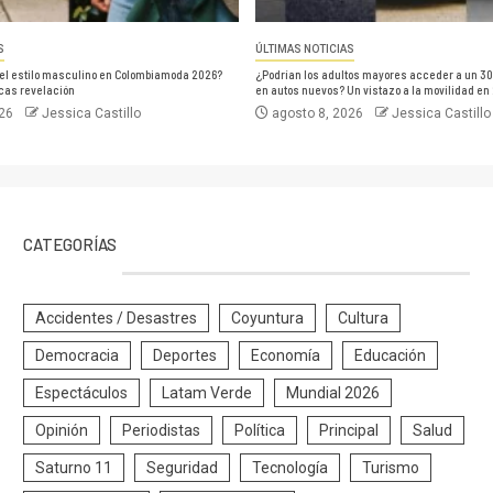
S
ÚLTIMAS NOTICIAS
el estilo masculino en Colombiamoda 2026?
¿Podrían los adultos mayores acceder a un 3
cas revelación
en autos nuevos? Un vistazo a la movilidad en
026
Jessica Castillo
agosto 8, 2026
Jessica Castillo
CATEGORÍAS
Accidentes / Desastres
Coyuntura
Cultura
Democracia
Deportes
Economía
Educación
Espectáculos
Latam Verde
Mundial 2026
Opinión
Periodistas
Política
Principal
Salud
Saturno 11
Seguridad
Tecnología
Turismo