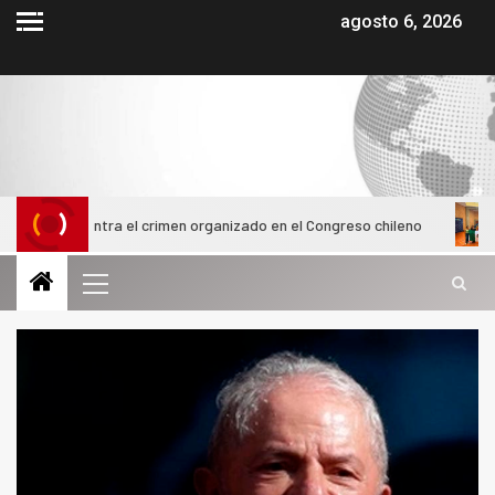
agosto 6, 2026
a contra el crimen organizado en el Congreso chileno
Alumn