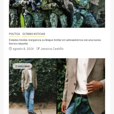
POLÍTICA
ÚLTIMAS NOTICIAS
Estados Unidos reorganiza su bloque militar en Latinoamérica con una nueva
fuerza conjunta
agosto 8, 2026
Jessica Castillo
2 min read