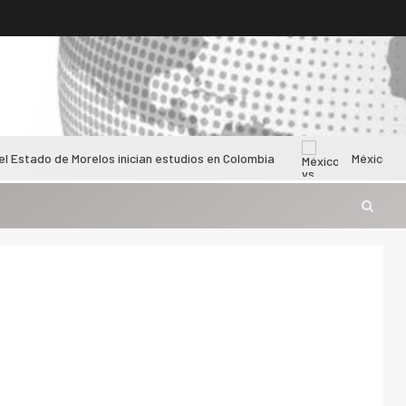
e Morelos inician estudios en Colombia
México vs Colombia f