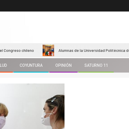
 chileno
Alumnas de la Universidad Politécnica del Estado d
LUD
COYUNTURA
OPINIÓN
SATURNO 11