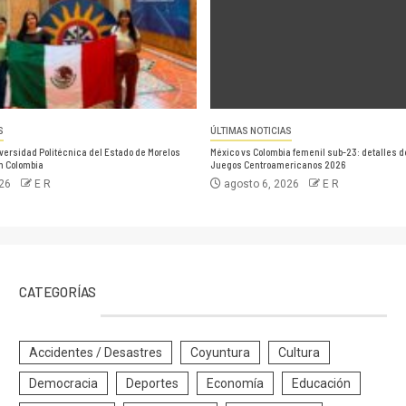
S
ÚLTIMAS NOTICIAS
versidad Politécnica del Estado de Morelos
México vs Colombia femenil sub-23: detalles de 
en Colombia
Juegos Centroamericanos 2026
026
E R
agosto 6, 2026
E R
CATEGORÍAS
Accidentes / Desastres
Coyuntura
Cultura
Democracia
Deportes
Economía
Educación