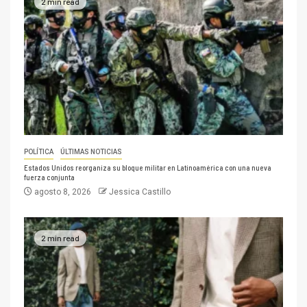
2 min read
POLÍTICA
ÚLTIMAS NOTICIAS
Estados Unidos reorganiza su bloque militar en Latinoamérica con una nueva
fuerza conjunta
agosto 8, 2026
Jessica Castillo
2 min read