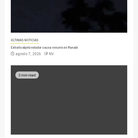
ÚLTIMAS NOTICIAS
Extraño objeto volador causa revuelo en Manabí
agosto 7, 2026
NV
2 min read