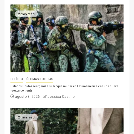
2 min read
POLÍTICA
ÚLTIMAS NOTICIAS
Estados Unidos reorganiza su bloque militar en Latinoamérica con una nueva
fuerza conjunta
agosto 8, 2026
Jessica Castillo
2 min read