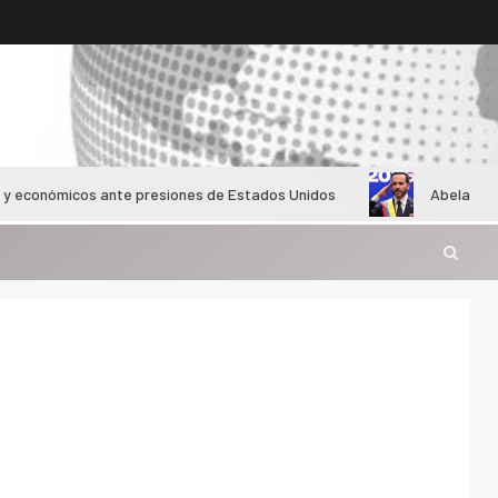
icos ante presiones de Estados Unidos
Abelardo de la Espri