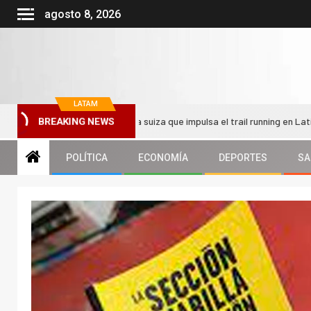
agosto 8, 2026
LATAM
 La legendaria carrera suiza que impulsa el trail running en Latinoamérica
BREAKING NEWS
POLÍTICA
ECONOMÍA
DEPORTES
SA