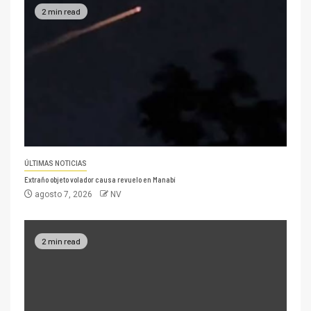
2 min read
ÚLTIMAS NOTICIAS
Extraño objeto volador causa revuelo en Manabí
agosto 7, 2026
NV
2 min read