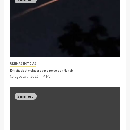
ÚLTIMAS NOTICIAS
Extraño objeto volador causa revuelo en Manabí
agosto 7, 2026
NV
2 min read