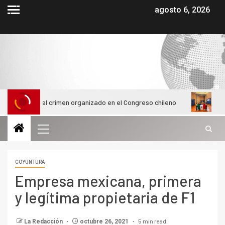
agosto 6, 2026
a el crimen organizado en el Congreso chileno
Alumnas de la
COYUNTURA
Empresa mexicana, primera
y legítima propietaria de F1
5 min read
La Redacción
octubre 26, 2021